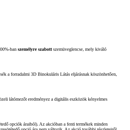
. 100%-ban
személyre szabott
szemüveglencse, mely kiváló
ncsék a forradalmi 3D Binokuláris Látás eljárásnak köszönhetően,
özeli látómezőt eredményez a digitális eszközök kényelmes
edő opciók áraiból). Az akcióban a fenti termékek minden
resötétedő opció ára nem változik. Az akció további részleteiről