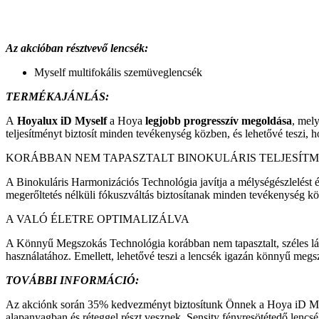
Az akcióban résztvevő lencsék:
Myself multifokális szemüveglencsék
TERMÉKAJÁNLÁS:
A
Hoyalux iD Myself
a Hoya
legjobb progresszív megoldása
, mel
teljesítményt biztosít minden tevékenység közben, és lehetővé teszi,
KORÁBBAN NEM TAPASZTALT BINOKULÁRIS TELJESÍT
A Binokuláris Harmonizációs Technológia javítja a mélységészlelést és
megerőltetés nélküli fókuszváltás biztosítanak minden tevékenység közb
A VALÓ ÉLETRE OPTIMALIZÁLVA
A Könnyű Megszokás Technológia korábban nem tapasztalt, széles látó
használatához. Emellett, lehetővé teszi a lencsék igazán könnyű megs
TOVÁBBI INFORMÁCIÓ:
Az akciónk során 35% kedvezményt biztosítunk Önnek a Hoya iD Mysel
alapanyagban és réteggel részt vesznek. Sensity fényresötétedő lencsé