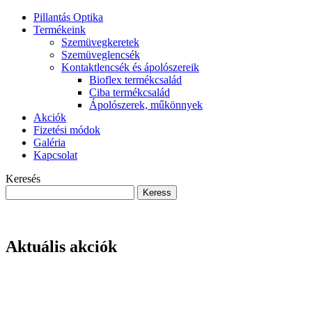
Pillantás Optika
Termékeink
Szemüvegkeretek
Szemüveglencsék
Kontaktlencsék és ápolószereik
Bioflex termékcsalád
Ciba termékcsalád
Ápolószerek, műkönnyek
Akciók
Fizetési módok
Galéria
Kapcsolat
Keresés
Aktuális akciók