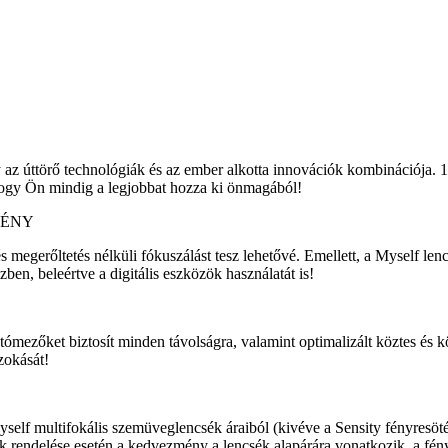
y az úttörő technológiák és az ember alkotta innovációk kombinációja
 hogy Ön mindig a legjobbat hozza ki önmagából!
MÉNY
 megerőltetés nélküli fókuszálást tesz lehetővé. Emellett, a Myself le
en, beleértve a digitális eszközök használatát is!
mezőket biztosít minden távolságra, valamint optimalizált köztes és k
zokását!
f multifokális szemüveglencsék áraiból (kivéve a Sensity fényresötét
k rendelése esetén a kedvezmény a lencsék alapárára vonatkozik, a fény