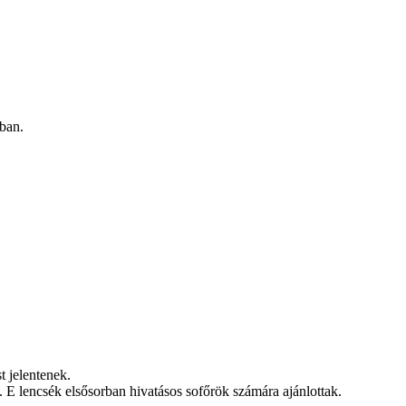
kban.
t jelentenek.
E lencsék elsősorban hivatásos sofőrök számára ajánlottak.