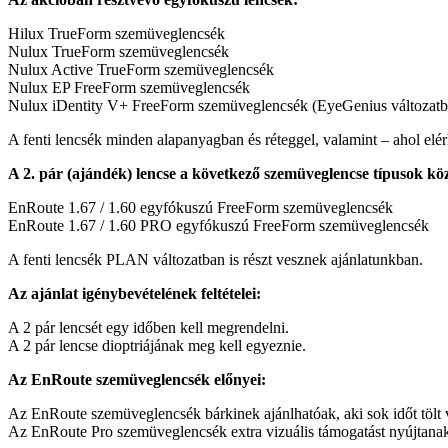
Hilux TrueForm szemüveglencsék
Nulux TrueForm szemüveglencsék
Nulux Active TrueForm szemüveglencsék
Nulux EP FreeForm szemüveglencsék
Nulux iDentity V+ FreeForm szemüveglencsék (EyeGenius változatba
A fenti lencsék minden alapanyagban és réteggel, valamint – ahol elér
A 2. pár (ajándék) lencse a következő szemüveglencse típusok köz
EnRoute 1.67 / 1.60 egyfókuszú FreeForm szemüveglencsék
EnRoute 1.67 / 1.60 PRO egyfókuszú FreeForm szemüveglencsék
A fenti lencsék PLAN változatban is részt vesznek ajánlatunkban.
Az ajánlat igénybevételének feltételei:
A 2 pár lencsét egy időben kell megrendelni.
A 2 pár lencse dioptriájának meg kell egyeznie.
Az EnRoute szemüveglencsék előnyei:
Az EnRoute szemüveglencsék bárkinek ajánlhatóak, aki sok időt tölt ve
Az EnRoute Pro szemüveglencsék extra vizuális támogatást nyújtanak 