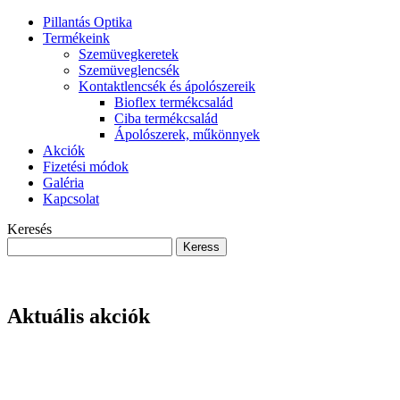
Pillantás Optika
Termékeink
Szemüvegkeretek
Szemüveglencsék
Kontaktlencsék és ápolószereik
Bioflex termékcsalád
Ciba termékcsalád
Ápolószerek, műkönnyek
Akciók
Fizetési módok
Galéria
Kapcsolat
Keresés
Aktuális akciók