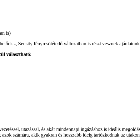
n is)
hetőek -, Sensity fényresötétedő változatban is részt vesznek ajánlatun
ül választható:
zetéssel, utazással, és akár mindennapi ingázáshoz is ideális megoldás
azok számára, akik gyakran és hosszabb ideig tartózkodnak az utakon. 