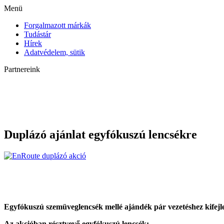
Menü
Forgalmazott márkák
Tudástár
Hírek
Adatvédelem, sütik
Partnereink
Duplázó ajánlat egyfókuszú lencsékre
Egyfókuszú szemüveglencsék mellé ajándék pár vezetéshez kifejl
Az akcióban résztvevő egyfókuszú lencsék: